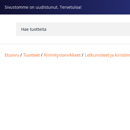
Sivustomme on uudistunut. Tervetuloa!
Etusivu
/
Tuotteet
/
Kiinnitystarvikkeet
/
Letkunsiteet ja kiristim