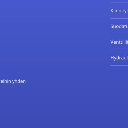
Kiinnity
Suodatu
Venttiili
Hydrauli
teihin yhden