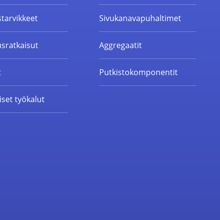
starvikkeet
Sivukanavapuhaltimet
sratkaisut
Aggregaatit
t
Putkistokomponentit
set työkalut