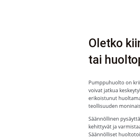
Oletko ki
tai huolto
Pumppuhuolto on kriit
voivat jatkua keskeyt
erikoistunut huoltama
teollisuuden moninais
Säännöllinen pysäytt
kehittyvät ja varmista
Säännölliset huoltotoi