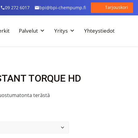
Tarjouskori
09 272 6017
bpi@bpi-chempump.fi
rkit
Palvelut
Yritys
Yhteystiedot
STANT TORQUE HD
 ruostumatonta terästä