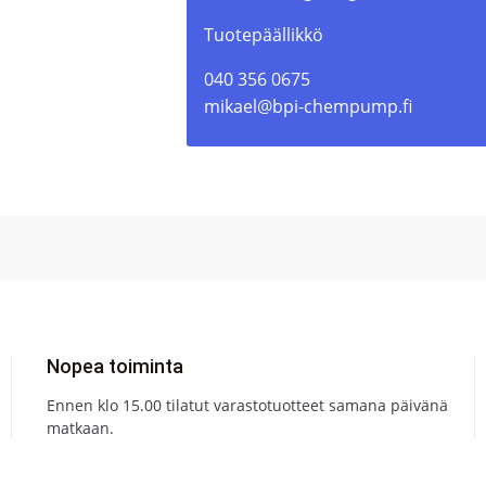
Tuotepäällikkö
040 356 0675
mikael@bpi-chempump.fi
Nopea toiminta
Ennen klo 15.00 tilatut varastotuotteet samana päivänä
matkaan.