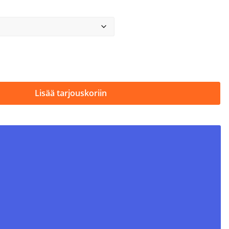
Lisää tarjouskoriin
QUE HD määrä