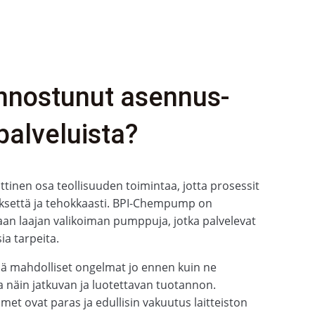
innostunut asennus-
palveluista?
tinen osa teollisuuden toimintaa, jotta prosessit
yksettä ja tehokkaasti. BPI-Chempump on
an laajan valikoiman pumppuja, jotka palvelevat
ia tarpeita.
ää mahdolliset ongelmat jo ennen kuin ne
a näin jatkuvan ja luotettavan tuotannon.
met ovat paras ja edullisin vakuutus laitteiston