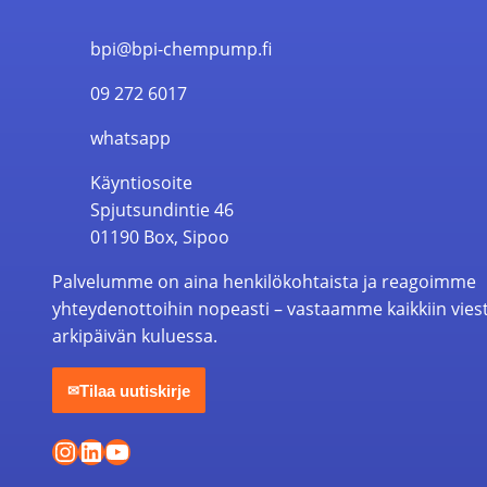
bpi@bpi-chempump.fi
09 272 6017
whatsapp
Käyntiosoite
Spjutsundintie 46
01190 Box, Sipoo
Palvelumme on aina henkilökohtaista ja reagoimme
yhteydenottoihin nopeasti – vastaamme kaikkiin vies
arkipäivän kuluessa.
Tilaa uutiskirje
✉
Instagram
LinkedIn
YouTube