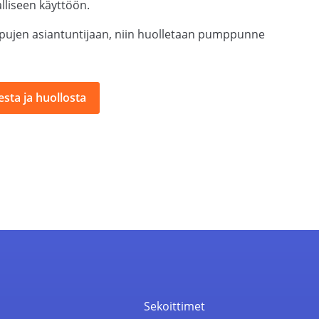
alliseen käyttöön.
ujen asiantuntijaan, niin huolletaan pumppunne
sta ja huollosta
t
Sekoittimet