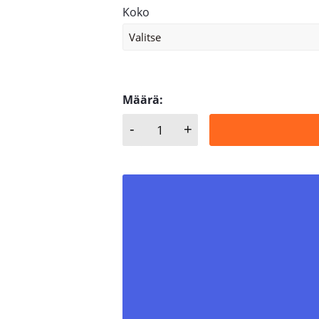
Koko
Määrä:
-
+
ABA, BREEZE CONSTANT TOR