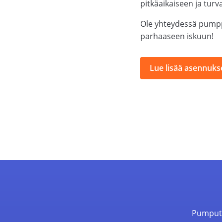
pitkäaikaiseen ja turv
Ole yhteydessä pumpp
parhaaseen iskuun!
Lue lisää asennukse
Pumpu