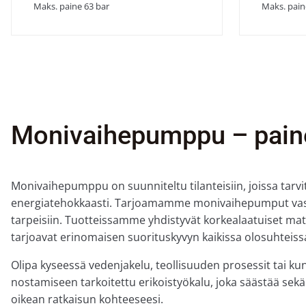
Maks. paine 63 bar
Maks. pain
Monivaihepumppu – paine
Monivaihepumppu on suunniteltu tilanteisiin, joissa tarvit
energiatehokkaasti. Tarjoamamme monivaihepumput vastaav
tarpeisiin. Tuotteissamme yhdistyvät korkealaatuiset mater
tarjoavat erinomaisen suorituskyvyn kaikissa olosuhteiss
Olipa kyseessä vedenjakelu, teollisuuden prosessit tai 
nostamiseen tarkoitettu erikoistyökalu, joka säästää sek
oikean ratkaisun kohteeseesi.