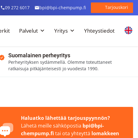
Tarjouskori
09 272 6017
bpi@bpi-chempump.fi
rkit
Palvelut
Yritys
Yhteystiedot
Suomalainen perheyritys
Perheyrityksen sydämmellä. Olemme toteuttaneet
ratkaisuja pitkäjänteisesti jo vuodesta 1990.
Haluatko lähettää tarjouspyynnön?
Lähetä meille sähköpostia
bpi@bpi-
chempump.fi
tai ota yhteyttä
lomakkeen