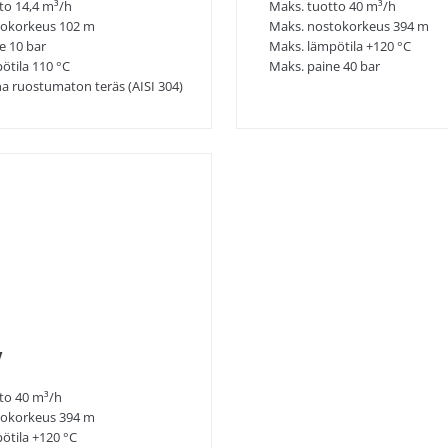
to 14,4 m³/h
Maks. tuotto 40 m³/h
tokorkeus 102 m
Maks. nostokorkeus 394 m
e 10 bar
Maks. lämpötila +120 °C
ötila 110 °C
Maks. paine 40 bar
na ruostumaton teräs (AISI 304)
V
to 40 m³/h
tokorkeus 394 m
ötila +120 °C