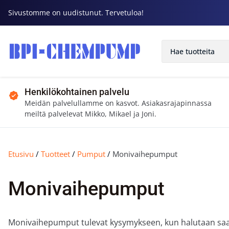
Sivustomme on uudistunut. Tervetuloa!
Henkilökohtainen palvelu
Meidän palvelullamme on kasvot. Asiakasrajapinnassa
meiltä palvelevat Mikko, Mikael ja Joni.
Etusivu
/
Tuotteet
/
Pumput
/
Monivaihepumput
Monivaihepumput
Monivaihepumput tulevat kysymykseen, kun halutaan saad