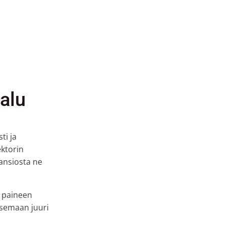
alu
ti ja
ektorin
 ansiosta ne
n paineen
tsemaan juuri