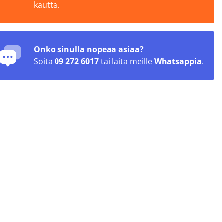
kautta.
Onko sinulla nopeaa asiaa?
Soita
09 272 6017
tai laita meille
Whatsappia
.