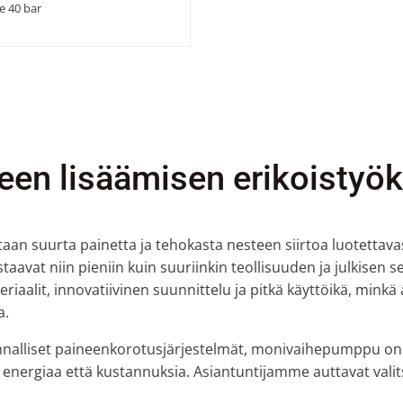
e 40 bar
en lisäämisen erikoistyök
aan suurta painetta ja tehokasta nesteen siirtoa luotettavas
at niin pieniin kuin suuriinkin teollisuuden ja julkisen s
iaalit, innovatiivinen suunnittelu ja pitkä käyttöikä, minkä
a.
kunnalliset paineenkorotusjärjestelmät, monivaihepumppu o
ä energiaa että kustannuksia. Asiantuntijamme auttavat vali