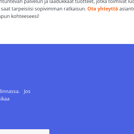
tuntevan palvelun ja laadukkaat tuotteet, jotka toimivat luo
ä saat tarpeisiisi sopivimman ratkaisun.
Ota yhteyttä
asiant
pun kohteeseesi!
linnassa. Jos
aikaa