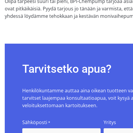
Olipa tarpeesi suuri tai pieni, BPI-Chempump tarjoaa asian
ovat pitkäikäisiä. Pyydä tarjous jo tänään ja varmista, ett
yhdessä löydämme tehokkaan ja kestävän monivaihepum
Tarvitsetko apua?
Henkilökuntamme auttaa aina oikean tuotteen va
tarvitset laajempaa konsultaatioapua, voit kysyä 
veloituksettomaan kartoitukseen.
Sähköposti
Yritys
*