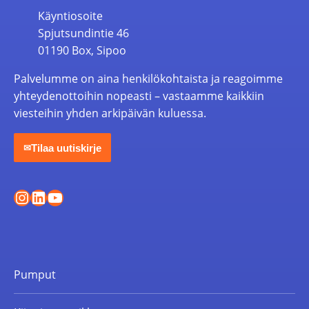
Käyntiosoite
Spjutsundintie 46
01190 Box, Sipoo
Palvelumme on aina henkilökohtaista ja reagoimme
yhteydenottoihin nopeasti – vastaamme kaikkiin
viesteihin yhden arkipäivän kuluessa.
Tilaa uutiskirje
✉
Instagram
LinkedIn
YouTube
Pumput