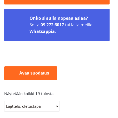
nopeasti oikean tuotteen valinnassa.
Onko sinulla nopeaa asiaa?
Soita
09 272 6017
tai laita meille
Whatsappia
.
Avaa suodatus
Näytetään kaikki 19 tulosta