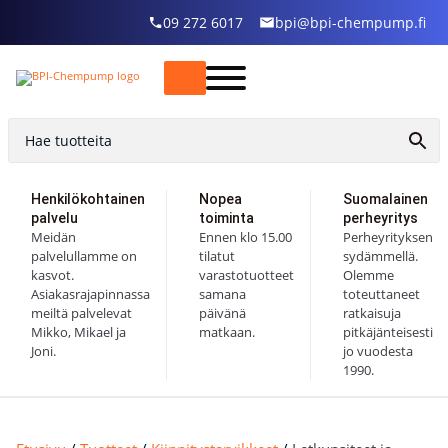
09 272 6017
bpi@bpi-chempump.fi
Henkilökohtainen
Nopea
Suomalainen
palvelu
toiminta
perheyritys
Meidän
Ennen klo 15.00
Perheyrityksen
palvelullamme on
tilatut
sydämmellä.
kasvot.
varastotuotteet
Olemme
Asiakasrajapinnassa
samana
toteuttaneet
meiltä palvelevat
päivänä
ratkaisuja
Mikko, Mikael ja
matkaan.
pitkäjänteisesti
Joni.
jo vuodesta
1990.