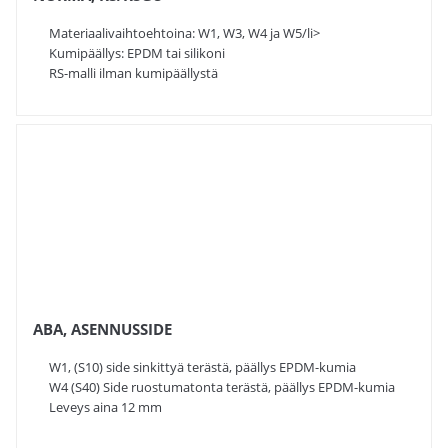
Materiaalivaihtoehtoina: W1, W3, W4 ja W5/li>
Kumipäällys: EPDM tai silikoni
RS-malli ilman kumipäällystä
ABA, ASENNUSSIDE
W1, (S10) side sinkittyä terästä, päällys EPDM-kumia
W4 (S40) Side ruostumatonta terästä, päällys EPDM-kumia
Leveys aina 12 mm