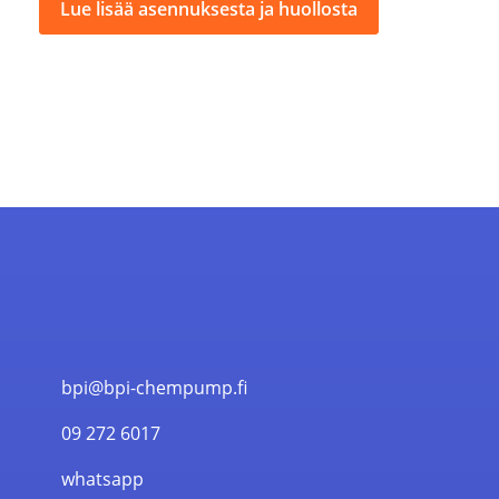
Lue lisää asennuksesta ja huollosta
bpi@bpi-chempump.fi
09 272 6017
whatsapp