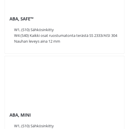
ABA, SAFE™
W1, (S10) Sähkösinkitty
W4 (S40) Kaikki osat ruostumatonta terästä SS 2333/AISI 304
Nauhan leveys aina 12 mm
ABA, MINI
W1, (S10) Sähkösinkitty