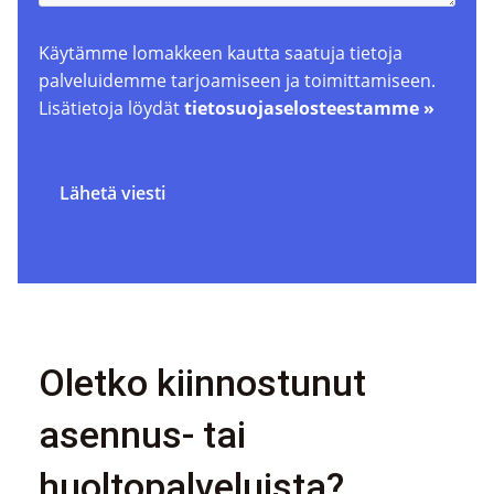
Käytämme lomakkeen kautta saatuja tietoja
palveluidemme tarjoamiseen ja toimittamiseen.
Lisätietoja löydät
tietosuojaselosteestamme »
Lähetä viesti
Oletko kiinnostunut
asennus- tai
huoltopalveluista?