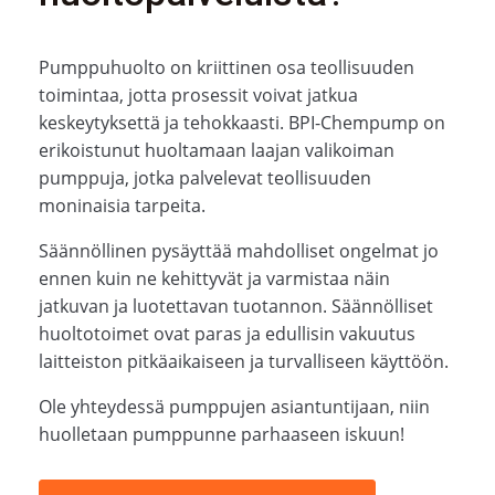
Pumppuhuolto on kriittinen osa teollisuuden
toimintaa, jotta prosessit voivat jatkua
keskeytyksettä ja tehokkaasti. BPI-Chempump on
erikoistunut huoltamaan laajan valikoiman
pumppuja, jotka palvelevat teollisuuden
moninaisia tarpeita.
Säännöllinen pysäyttää mahdolliset ongelmat jo
ennen kuin ne kehittyvät ja varmistaa näin
jatkuvan ja luotettavan tuotannon. Säännölliset
huoltotoimet ovat paras ja edullisin vakuutus
laitteiston pitkäaikaiseen ja turvalliseen käyttöön.
Ole yhteydessä pumppujen asiantuntijaan, niin
huolletaan pumppunne parhaaseen iskuun!