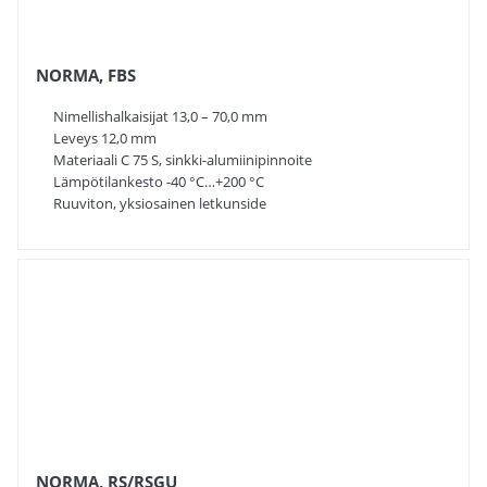
NORMA, FBS
Nimellishalkaisijat 13,0 – 70,0 mm
Leveys 12,0 mm
Materiaali C 75 S, sinkki-alumiinipinnoite
Lämpötilankesto -40 °C…+200 °C
Ruuviton, yksiosainen letkunside
NORMA, RS/RSGU