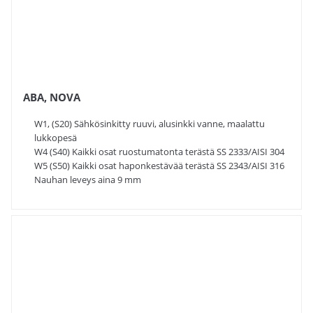
ABA, NOVA
W1, (S20) Sähkösinkitty ruuvi, alusinkki vanne, maalattu
lukkopesä
W4 (S40) Kaikki osat ruostumatonta terästä SS 2333/AISI 304
W5 (S50) Kaikki osat haponkestävää terästä SS 2343/AISI 316
Nauhan leveys aina 9 mm