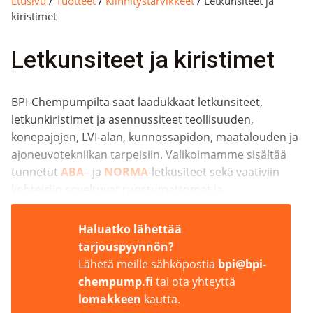
Etusivu
/
Tuotteet
/
Kiinnitystarvikkeet
/
Letkunsiteet ja
kiristimet
Letkunsiteet ja kiristimet
BPI-Chempumpilta saat laadukkaat letkunsiteet,
letkunkiristimet ja asennussiteet teollisuuden,
konepajojen, LVI-alan, kunnossapidon, maatalouden ja
ajoneuvotekniikan tarpeisiin. Valikoimamme sisältää
tunnetut
ABA
– ja
NORMA
-letkusiteet sekä vaativiin
kohteisiin soveltuvat ruostumattomat ja
haponkestävät kiristimet.
Haluatko lähettää
Autamme valitsemaan oikean kiristimen
tarjouspyynnön?
käyttökohteen, letkun halkaisijan, paineen, lämpötilan,
Lähetä meille sähköpostia
bpi@bpi-
materiaalivaatimusten ja ympäristöolosuhteiden
chempump.fi
tai ota yhteyttä
perusteella. Kun tarvitset kestävän, tiiviin ja turvallisen
lomakkeen
kautta.
liitoksen, ota yhteyttä – asiantuntijamme auttavat