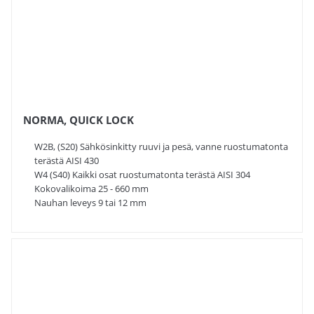
NORMA, QUICK LOCK
W2B, (S20) Sähkösinkitty ruuvi ja pesä, vanne ruostumatonta
terästä AISI 430
W4 (S40) Kaikki osat ruostumatonta terästä AISI 304
Kokovalikoima 25 - 660 mm
Nauhan leveys 9 tai 12 mm