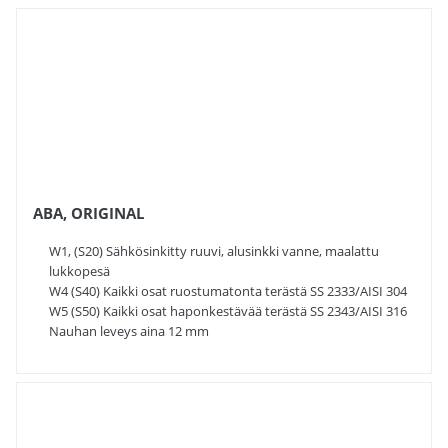
ABA, ORIGINAL
W1, (S20) Sähkösinkitty ruuvi, alusinkki vanne, maalattu
lukkopesä
W4 (S40) Kaikki osat ruostumatonta terästä SS 2333/AISI 304
W5 (S50) Kaikki osat haponkestävää terästä SS 2343/AISI 316
Nauhan leveys aina 12 mm