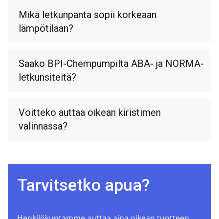
Mikä letkunpanta sopii korkeaan
lämpötilaan?
Saako BPI-Chempumpilta ABA- ja NORMA-
letkunsiteitä?
Voitteko auttaa oikean kiristimen
valinnassa?
Tarvitsetko apua?
Henkilökuntamme auttaa aina oikean tuotteen