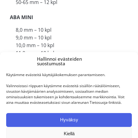
50-65 mm – 12 kpl
ABA MINI
8,0 mm – 10 kpl
9,0 mm – 10 kpl
10,0 mm – 10 kpl
11,0 mm – 10 kpl
Hallinnoi evästeiden
12,0 mm – 10 kpl
suostumusta
13,0 mm – 10 kpl
Käytämme evästeitä käyttäjäkokemuksen parantamiseen.
14,0 mm – 10 kpl
15,0 mm -10 kpl
Valinnoistasi riippuen käytämme evästeitä sisällön räätälöimiseen,
16,0 mm -10 kpl
sivuston kävijämäärien analysoimiseen, sosiaalisen median
ominaisuuksien tukemiseen ja kohdentaaksemme markkinointia. Voit
17,0 mm -10 kpl
aina muuttaa evästeasetuksiasi sivun alareunan Tietosuoja-linkistä.
Lisäksi myyntitelineeseen kuuluu 1 kiristystyökalu.
Hyväksy
Kiellä