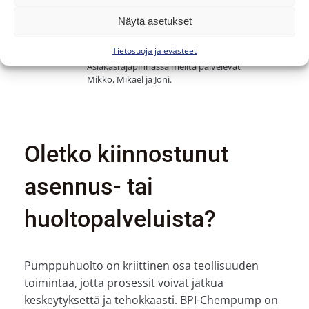
Näytä asetukset
Henkilökohtainen palvelu
Tietosuoja ja evästeet
Meidän palvelullamme on kasvot.
Asiakasrajapinnassa meiltä palvelevat
Mikko, Mikael ja Joni.
Oletko kiinnostunut
asennus- tai
huoltopalveluista?
Pumppuhuolto on kriittinen osa teollisuuden
toimintaa, jotta prosessit voivat jatkua
keskeytyksettä ja tehokkaasti. BPI-Chempump on