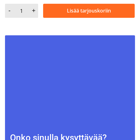
-
+
Lisää tarjouskoriin
ABA, MYYNTITELINE 335 määrä
Onko sinulla kysyttävää?