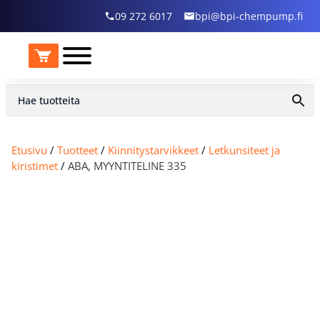
09 272 6017
bpi@bpi-chempump.fi
Etusivu
/
Tuotteet
/
Kiinnitystarvikkeet
/
Letkunsiteet ja
kiristimet
/
ABA, MYYNTITELINE 335