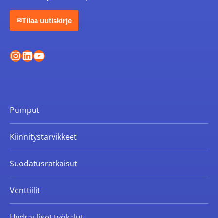
Tilaa uutiskirje
✉
Instagram
LinkedIn
YouTube
Pumput
Kiinnitystarvikkeet
Suodatusratkaisut
Venttiilit
Hydrauliset työkalut