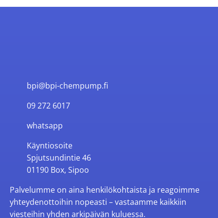
bpi@bpi-chempump.fi
09 272 6017
whatsapp
Käyntiosoite
Spjutsundintie 46
01190 Box, Sipoo
Palvelumme on aina henkilökohtaista ja reagoimme
yhteydenottoihin nopeasti – vastaamme kaikkiin
viesteihin yhden arkipäivän kuluessa.