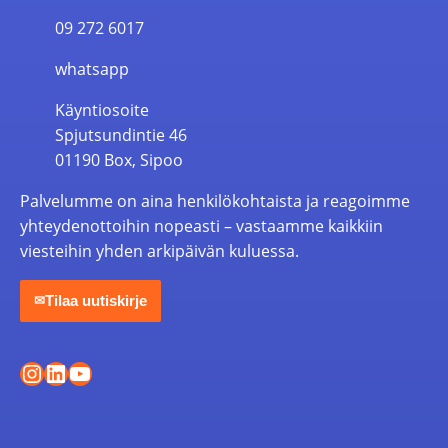
09 272 6017
whatsapp
Käyntiosoite
Spjutsundintie 46
01190 Box, Sipoo
Palvelumme on aina henkilökohtaista ja reagoimme
yhteydenottoihin nopeasti – vastaamme kaikkiin
viesteihin yhden arkipäivän kuluessa.
Tilaa uutiskirje
✉
Instagram
LinkedIn
YouTube