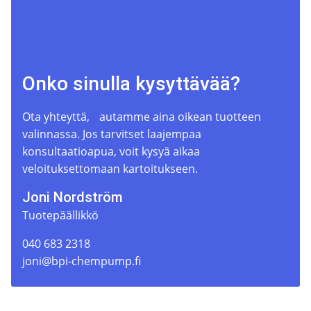
Onko sinulla kysyttävää?
Ota yhteyttä, autamme aina oikean tuotteen
valinnassa. Jos tarvitset laajempaa
konsultaatioapua, voit kysyä aikaa
veloituksettomaan kartoitukseen.
Joni Nordström
Tuotepäällikkö
040 683 2318
joni@bpi-chempump.fi