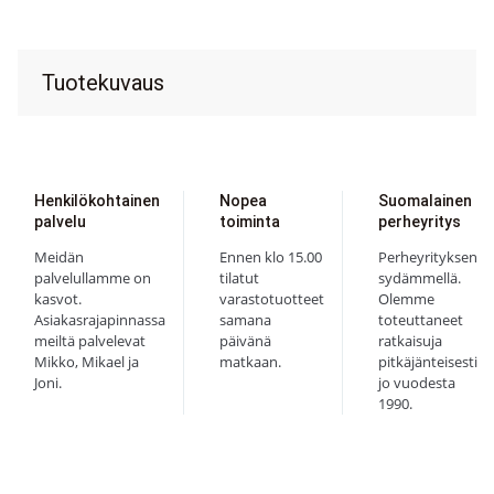
Tuotekuvaus
Henkilökohtainen
Nopea
Suomalainen
palvelu
toiminta
perheyritys
Meidän
Ennen klo 15.00
Perheyrityksen
palvelullamme on
tilatut
sydämmellä.
kasvot.
varastotuotteet
Olemme
Asiakasrajapinnassa
samana
toteuttaneet
meiltä palvelevat
päivänä
ratkaisuja
Mikko, Mikael ja
matkaan.
pitkäjänteisesti
Joni.
jo vuodesta
1990.