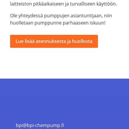
laitteiston pitkäaikaiseen ja turvalliseen käyttöön.
Ole yhteydessä pumppujen asiantuntijaan, niin
huolletaan pumppunne parhaaseen iskuun!
Lue lisää asennuksesta ja huollosta
bpi@bpi-chempump.fi