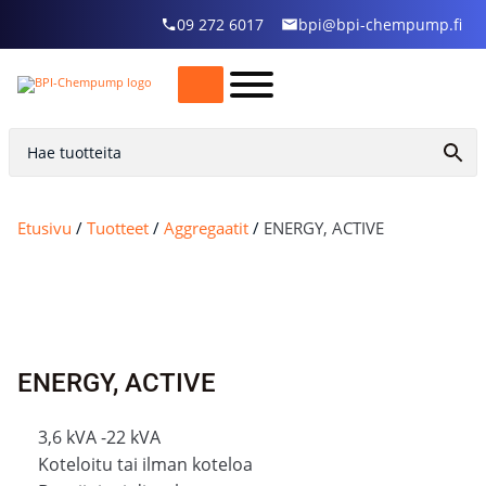
09 272 6017
bpi@bpi-chempump.fi
Etusivu
/
Tuotteet
/
Aggregaatit
/
ENERGY, ACTIVE
ENERGY, ACTIVE
3,6 kVA -22 kVA
Koteloitu tai ilman koteloa