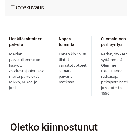
Tuotekuvaus
Henkilökohtainen
Nopea
Suomalainen
palvelu
toiminta
perheyritys
Meidän
Ennen klo 15.00
Perheyrityksen
palvelullamme on
tilatut
sydämmellä.
kasvot.
varastotuotteet
Olemme
Asiakasrajapinnassa
samana
toteuttaneet
meiltä palvelevat
päivänä
ratkaisuja
Mikko, Mikael ja
matkaan.
pitkäjänteisesti
Joni.
jo vuodesta
1990.
Oletko kiinnostunut