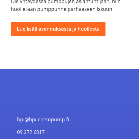
Ole yhteydessä pumppujen asiantuntijaan, niin
huolletaan pumppunne parhaaseen iskuun!
Lue lisää asennuksesta ja huollosta
bpi@bpi-chempump.fi
09 272 6017