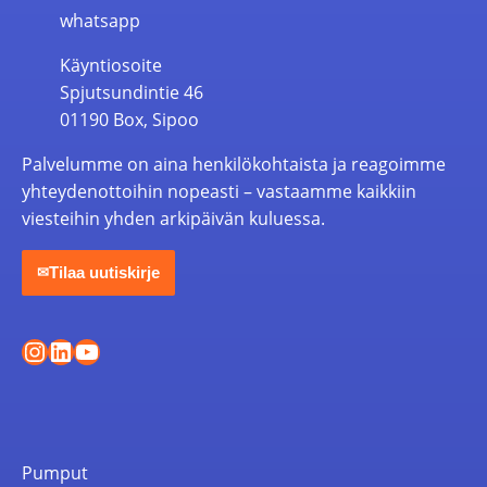
whatsapp
Käyntiosoite
Spjutsundintie 46
01190 Box, Sipoo
Palvelumme on aina henkilökohtaista ja reagoimme
yhteydenottoihin nopeasti – vastaamme kaikkiin
viesteihin yhden arkipäivän kuluessa.
Tilaa uutiskirje
✉
Instagram
LinkedIn
YouTube
Pumput