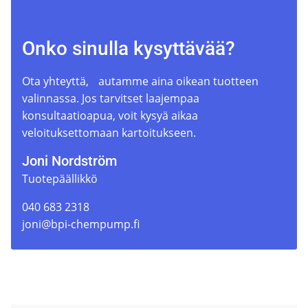
Onko sinulla kysyttävää?
Ota yhteyttä, autamme aina oikean tuotteen
valinnassa. Jos tarvitset laajempaa
konsultaatioapua, voit kysyä aikaa
veloituksettomaan kartoitukseen.
Joni Nordström
Tuotepäällikkö
040 683 2318
joni@bpi-chempump.fi