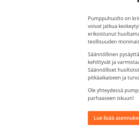
Pumppuhuolto on kriit
voivat jatkua keskeyt
erikoistunut huoltama
teollisuuden moninais
Säännöllinen pysäytt
kehittyvät ja varmista
Säännölliset huoltotoi
pitkäaikaiseen ja turv
Ole yhteydessä pumpp
parhaaseen iskuun!
Lue lisää asennukse