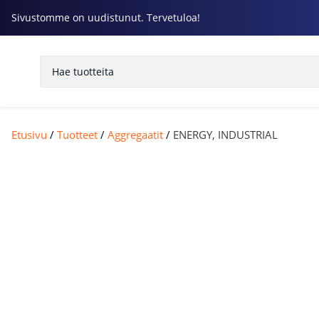
Sivustomme on uudistunut. Tervetuloa!
Etusivu
/
Tuotteet
/
Aggregaatit
/
ENERGY, INDUSTRIAL