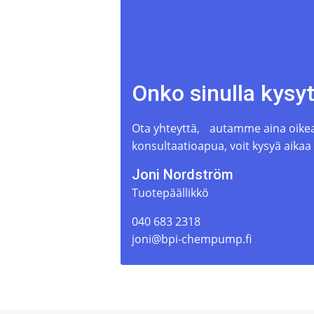
Onko sinulla kysy
Ota yhteyttä, autamme aina oikean
konsultaatioapua, voit kysyä aikaa
Joni Nordström
Tuotepäällikkö
040 683 2318
joni@bpi-chempump.fi