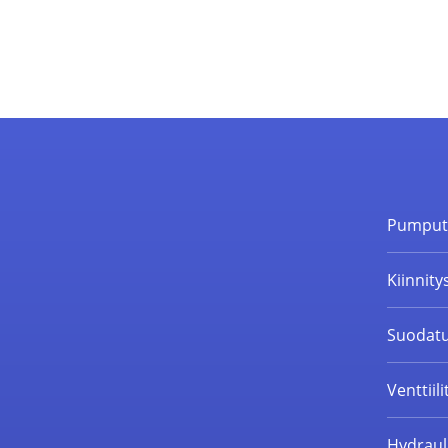
Pumpu
Kiinnity
Suodatu
Venttiili
Hydrauli