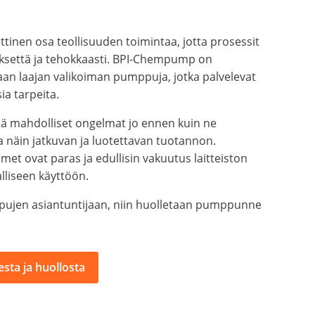
tinen osa teollisuuden toimintaa, jotta prosessit
yksettä ja tehokkaasti. BPI-Chempump on
an laajan valikoiman pumppuja, jotka palvelevat
ia tarpeita.
ää mahdolliset ongelmat jo ennen kuin ne
a näin jatkuvan ja luotettavan tuotannon.
met ovat paras ja edullisin vakuutus laitteiston
alliseen käyttöön.
ujen asiantuntijaan, niin huolletaan pumppunne
sta ja huollosta