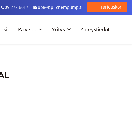
Tarjouskori
09 272 6017
bpi@bpi-chempump.fi
rkit
Palvelut
Yritys
Yhteystiedot
AL