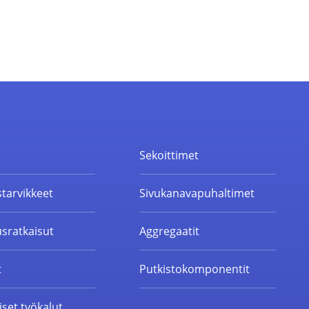
t
Sekoittimet
starvikkeet
Sivukanavapuhaltimet
sratkaisut
Aggregaatit
t
Putkistokomponentit
set työkalut