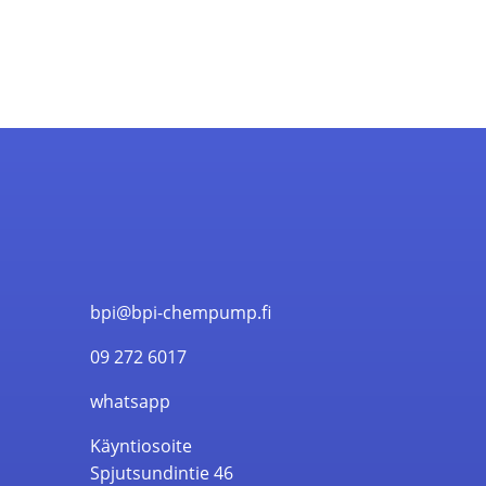
bpi@bpi-chempump.fi
09 272 6017
whatsapp
Käyntiosoite
Spjutsundintie 46