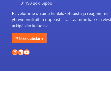
01190 Box, Sipoo
Palvelumme on aina henkilökohtaista ja reagoimme
yhteydenottoihin nopeasti – vastaamme kaikkiin vies
arkipäivän kuluessa.
Tilaa uutiskirje
✉
Instagram
LinkedIn
YouTube