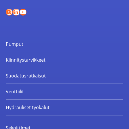
Instagram
LinkedIn
YouTube
Pumput
Kiinnitystarvikkeet
Suodatusratkaisut
Venttiilit
Hydrauliset työkalut
Sekoittimet