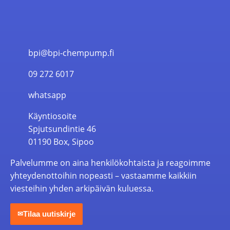
bpi@bpi-chempump.fi
09 272 6017
whatsapp
Käyntiosoite
Spjutsundintie 46
01190 Box, Sipoo
Palvelumme on aina henkilökohtaista ja reagoimme
yhteydenottoihin nopeasti – vastaamme kaikkiin
viesteihin yhden arkipäivän kuluessa.
Tilaa uutiskirje
✉