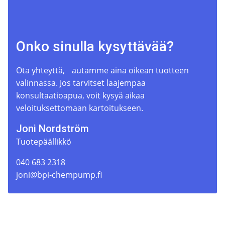
Onko sinulla kysyttävää?
Ota yhteyttä, autamme aina oikean tuotteen
valinnassa. Jos tarvitset laajempaa
konsultaatioapua, voit kysyä aikaa
veloituksettomaan kartoitukseen.
Joni Nordström
Tuotepäällikkö
040 683 2318
joni@bpi-chempump.fi