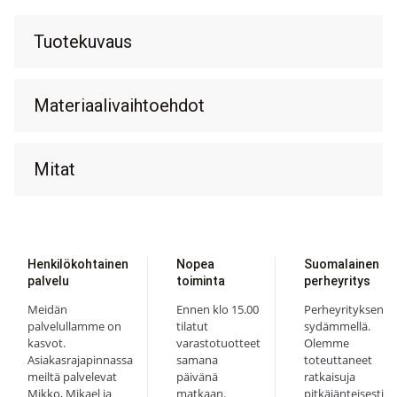
Tuotekuvaus
Materiaalivaihtoehdot
Mitat
Henkilökohtainen
Nopea
Suomalainen
palvelu
toiminta
perheyritys
Meidän
Ennen klo 15.00
Perheyrityksen
palvelullamme on
tilatut
sydämmellä.
kasvot.
varastotuotteet
Olemme
Asiakasrajapinnassa
samana
toteuttaneet
meiltä palvelevat
päivänä
ratkaisuja
Mikko, Mikael ja
matkaan.
pitkäjänteisesti