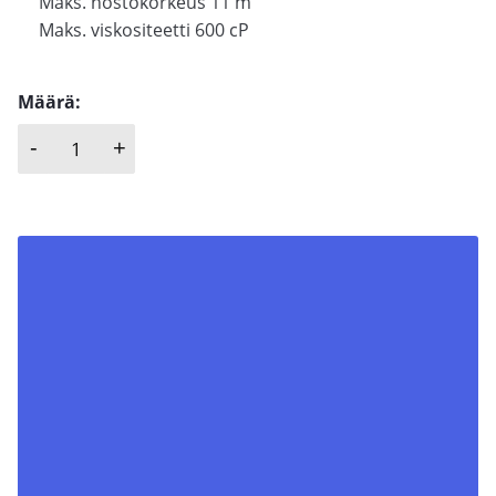
Maks. nostokorkeus 11 m
Maks. viskositeetti 600 cP
Määrä:
-
+
FLUIMAC, NEPTUNE ATEX määrä