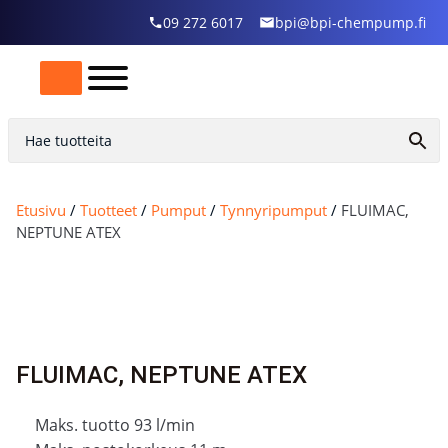
09 272 6017
bpi@bpi-chempump.fi
Etusivu
/
Tuotteet
/
Pumput
/
Tynnyripumput
/
FLUIMAC,
NEPTUNE ATEX
FLUIMAC, NEPTUNE ATEX
Maks. tuotto 93 l/min