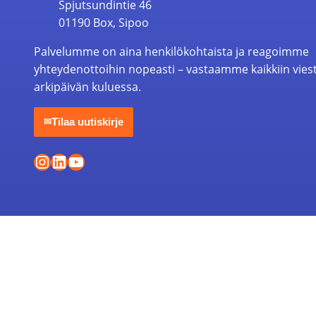
Spjutsundintie 46
01190 Box, Sipoo
Palvelumme on aina henkilökohtaista ja reagoimme
yhteydenottoihin nopeasti – vastaamme kaikkiin vies
arkipäivän kuluessa.
Tilaa uutiskirje
✉
Instagram
LinkedIn
YouTube