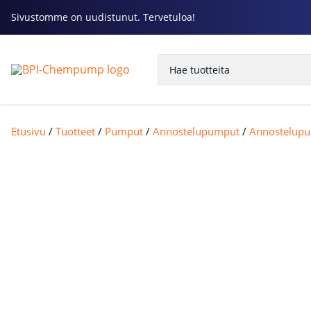
Sivustomme on uudistunut. Tervetuloa!
Etusivu
/
Tuotteet
/
Pumput
/
Annostelupumput
/
Annostelupu