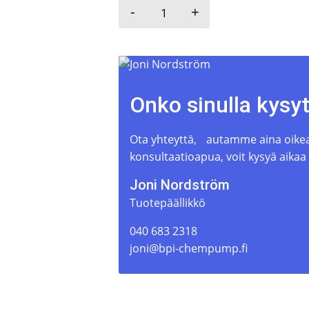
-
+
Imukärjet määrä
Onko sinulla kysy
Ota yhteyttä, autamme aina oikean
konsultaatioapua, voit kysyä aikaa
Joni Nordström
Tuotepäällikkö
040 683 2318
joni@bpi-chempump.fi