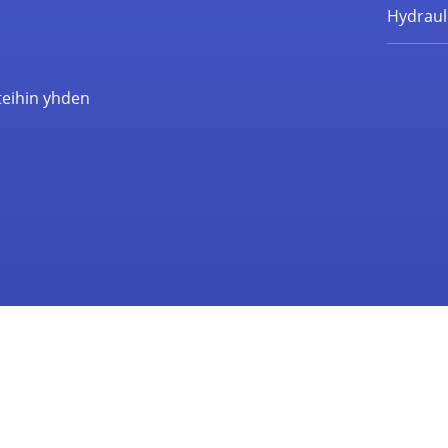
Hydrauli
teihin yhden