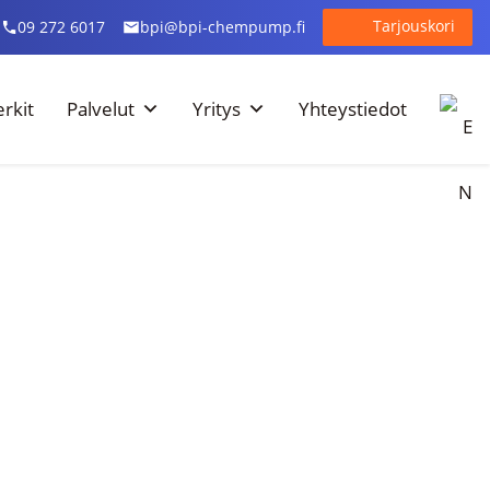
Tarjouskori
09 272 6017
bpi@bpi-chempump.fi
rkit
Palvelut
Yritys
Yhteystiedot