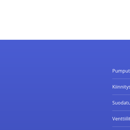
Pumpu
Kiinnity
Suodatu
Venttiili