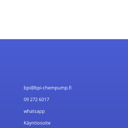
bpi@bpi-chempump.fi
09 272 6017
whatsapp
Käyntiosoite