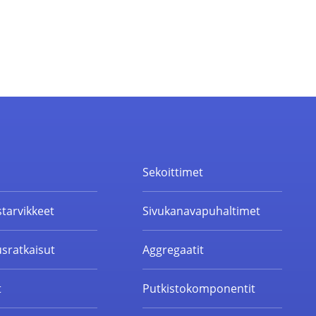
t
Sekoittimet
starvikkeet
Sivukanavapuhaltimet
sratkaisut
Aggregaatit
t
Putkistokomponentit