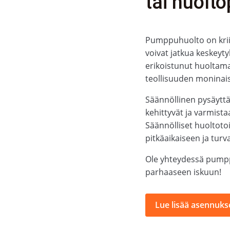
tai huolto
Pumppuhuolto on kriit
voivat jatkua keskeyt
erikoistunut huoltama
teollisuuden moninais
Säännöllinen pysäytt
kehittyvät ja varmista
Säännölliset huoltotoi
pitkäaikaiseen ja turv
Ole yhteydessä pumpp
parhaaseen iskuun!
Lue lisää asennukse