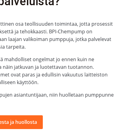
palveluista?
tinen osa teollisuuden toimintaa, jotta prosessit
yksettä ja tehokkaasti. BPI-Chempump on
an laajan valikoiman pumppuja, jotka palvelevat
ia tarpeita.
ää mahdolliset ongelmat jo ennen kuin ne
a näin jatkuvan ja luotettavan tuotannon.
met ovat paras ja edullisin vakuutus laitteiston
alliseen käyttöön.
ujen asiantuntijaan, niin huolletaan pumppunne
sta ja huollosta