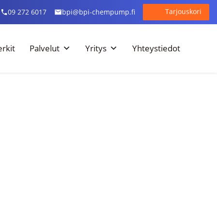
Tarjouskori
09 272 6017
bpi@bpi-chempump.fi
rkit
Palvelut
Yritys
Yhteystiedot