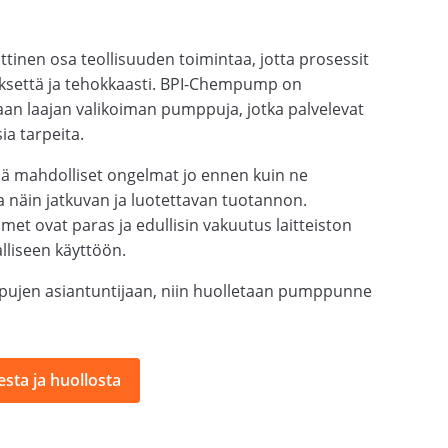
tinen osa teollisuuden toimintaa, jotta prosessit
yksettä ja tehokkaasti. BPI-Chempump on
an laajan valikoiman pumppuja, jotka palvelevat
ia tarpeita.
ää mahdolliset ongelmat jo ennen kuin ne
a näin jatkuvan ja luotettavan tuotannon.
met ovat paras ja edullisin vakuutus laitteiston
alliseen käyttöön.
ujen asiantuntijaan, niin huolletaan pumppunne
sta ja huollosta