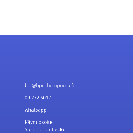
bpi@bpi-chempump.fi
09 272 6017
whatsapp
Käyntiosoite
Spjutsundintie 46