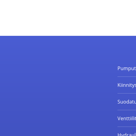
Pumpu
Kiinnity
Suodatu
Venttiili
Hydrauli