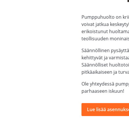
Pumppuhuolto on kriit
voivat jatkua keskeyt
erikoistunut huoltama
teollisuuden moninais
Säännöllinen pysäytt
kehittyvät ja varmista
Säännölliset huoltotoi
pitkäaikaiseen ja turv
Ole yhteydessä pumpp
parhaaseen iskuun!
Lue lisää asennukse