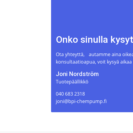
Onko sinulla kysy
Ota yhteyttä, autamme aina oikean
konsultaatioapua, voit kysyä aikaa
Joni Nordström
Tuotepäällikkö
040 683 2318
joni@bpi-chempump.fi