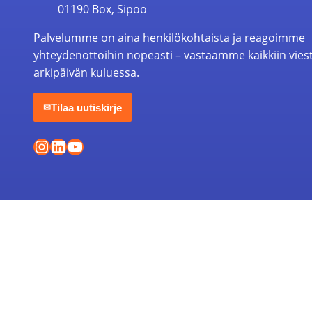
01190 Box, Sipoo
Palvelumme on aina henkilökohtaista ja reagoimme
yhteydenottoihin nopeasti – vastaamme kaikkiin vies
arkipäivän kuluessa.
Tilaa uutiskirje
✉
Instagram
LinkedIn
YouTube