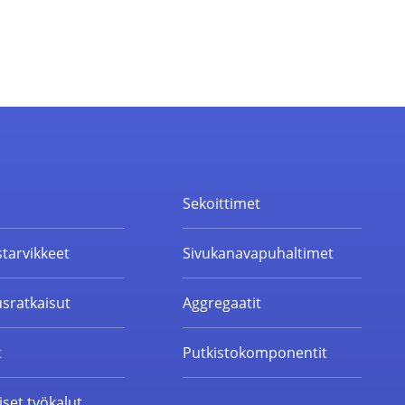
t
Sekoittimet
starvikkeet
Sivukanavapuhaltimet
sratkaisut
Aggregaatit
t
Putkistokomponentit
set työkalut