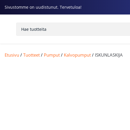
Sivustomme on uudistunut. Tervetuloa!
Etusivu
/
Tuotteet
/
Pumput
/
Kalvopumput
/
ISKUNLASKIJA