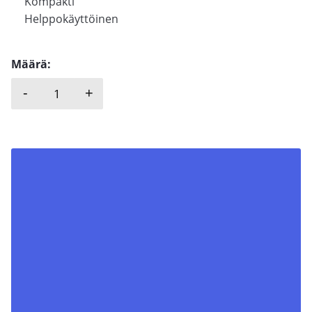
Kompakti
Helppokäyttöinen
Määrä:
-
+
KRONE FILTER, KWF määrä