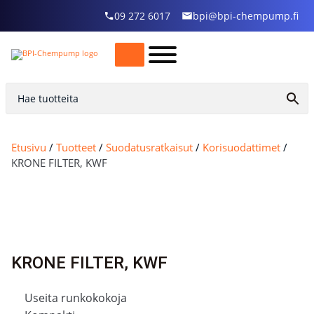
09 272 6017
bpi@bpi-chempump.fi
Etusivu
/
Tuotteet
/
Suodatusratkaisut
/
Korisuodattimet
/
KRONE FILTER, KWF
KRONE FILTER, KWF
Useita runkokokoja