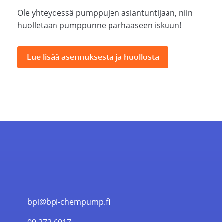
Ole yhteydessä pumppujen asiantuntijaan, niin
huolletaan pumppunne parhaaseen iskuun!
Lue lisää asennuksesta ja huollosta
bpi@bpi-chempump.fi
09 272 6017