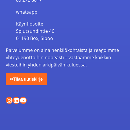
whatsapp
Käyntiosoite
Spjutsundintie 46
01190 Box, Sipoo
Palvelumme on aina henkilökohtaista ja reagoimme
yhteydenottoihin nopeasti – vastaamme kaikkiin
viesteihin yhden arkipäivän kuluessa.
Tilaa uutiskirje
✉
Instagram
LinkedIn
YouTube