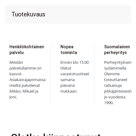
Tuotekuvaus
Henkilökohtainen
Nopea
Suomalainen
palvelu
toiminta
perheyritys
Meidän
Ennen klo 15.00
Perheyrityksen
palvelullamme on
tilatut
sydämmellä.
kasvot.
varastotuotteet
Olemme
Asiakasrajapinnassa
samana
toteuttaneet
meiltä palvelevat
päivänä
ratkaisuja
Mikko, Mikael ja
matkaan.
pitkäjänteisesti
Joni.
jo vuodesta
1990.