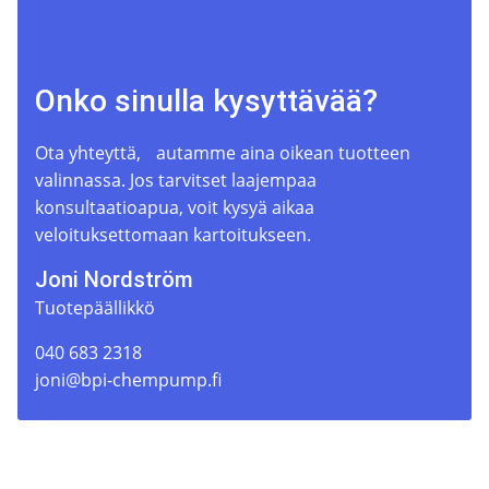
Onko sinulla kysyttävää?
Ota yhteyttä, autamme aina oikean tuotteen
valinnassa. Jos tarvitset laajempaa
konsultaatioapua, voit kysyä aikaa
veloituksettomaan kartoitukseen.
Joni Nordström
Tuotepäällikkö
040 683 2318
joni@bpi-chempump.fi