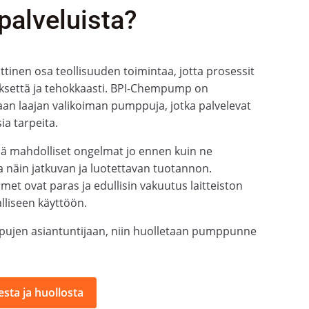
opalveluista?
tinen osa teollisuuden toimintaa, jotta prosessit
yksettä ja tehokkaasti. BPI-Chempump on
an laajan valikoiman pumppuja, jotka palvelevat
ia tarpeita.
ää mahdolliset ongelmat jo ennen kuin ne
a näin jatkuvan ja luotettavan tuotannon.
met ovat paras ja edullisin vakuutus laitteiston
alliseen käyttöön.
ujen asiantuntijaan, niin huolletaan pumppunne
sta ja huollosta