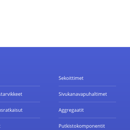
t
Sekoittimet
starvikkeet
Sivukanavapuhaltimet
sratkaisut
Aggregaatit
t
Putkistokomponentit