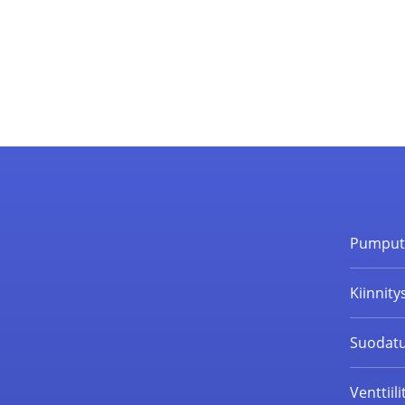
Pumpu
Kiinnity
Suodatu
Venttiili