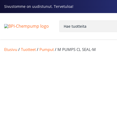
Sivustomme on uudistunut. Tervetuloa!
Etusivu
/
Tuotteet
/
Pumput
/
M PUMPS CL SEAL-M