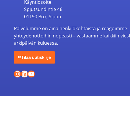
Käyntiosoite
Spjutsundintie 46
01190 Box, Sipoo
Palvelumme on aina henkilökohtaista ja reagoimme
yhteydenottoihin nopeasti – vastaamme kaikkiin vies
arkipäivän kuluessa.
Tilaa uutiskirje
✉
Instagram
LinkedIn
YouTube