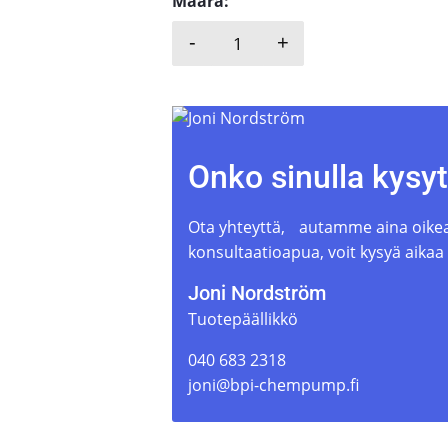
Määrä:
-
+
M PUMPS CL SEAL-M määrä
Onko sinulla kysy
Ota yhteyttä, autamme aina oikean
konsultaatioapua, voit kysyä aikaa
Joni Nordström
Tuotepäällikkö
040 683 2318
joni@bpi-chempump.fi