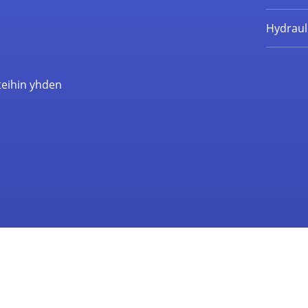
Hydrauli
teihin yhden