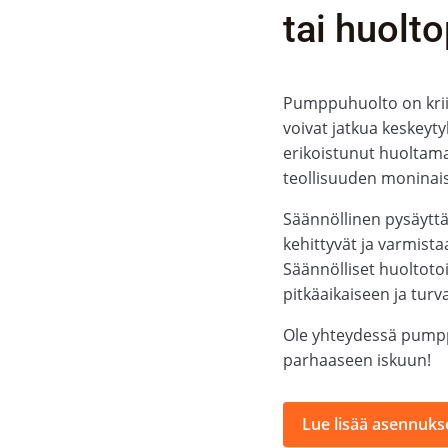
tai huolt
Pumppuhuolto on kriit
voivat jatkua keskeyt
erikoistunut huoltama
teollisuuden moninais
Säännöllinen pysäytt
kehittyvät ja varmista
Säännölliset huoltotoi
pitkäaikaiseen ja turv
Ole yhteydessä pumpp
parhaaseen iskuun!
Lue lisää asennukse