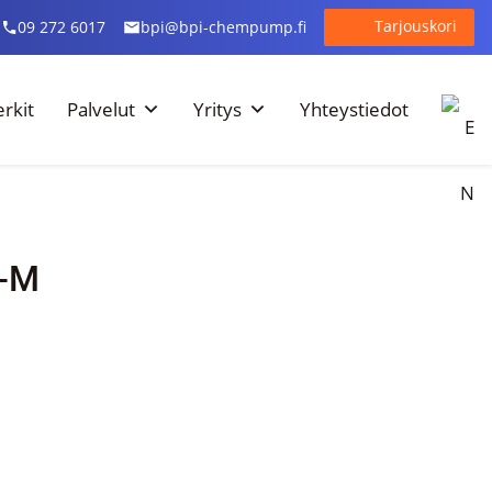
Tarjouskori
09 272 6017
bpi@bpi-chempump.fi
rkit
Palvelut
Yritys
Yhteystiedot
-M