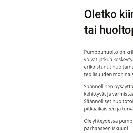
Oletko ki
tai huolto
Pumppuhuolto on kriit
voivat jatkua keskeyt
erikoistunut huoltama
teollisuuden moninais
Säännöllinen pysäytt
kehittyvät ja varmista
Säännölliset huoltotoi
pitkäaikaiseen ja turv
Ole yhteydessä pumpp
parhaaseen iskuun!