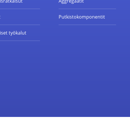
sratkaisut
Aggregaatit
t
Putkistokomponentit
set työkalut