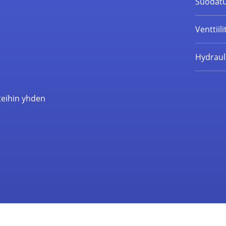
Suodatu
Venttiili
Hydrauli
teihin yhden