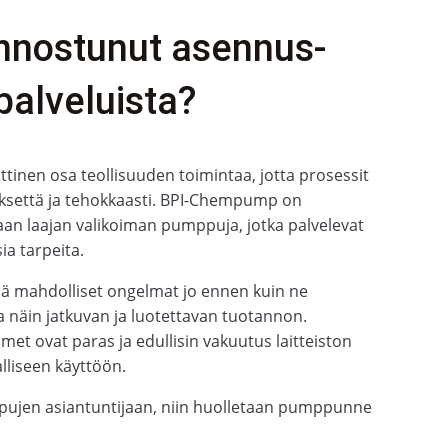
innostunut asennus-
palveluista?
tinen osa teollisuuden toimintaa, jotta prosessit
yksettä ja tehokkaasti. BPI-Chempump on
an laajan valikoiman pumppuja, jotka palvelevat
ia tarpeita.
ää mahdolliset ongelmat jo ennen kuin ne
a näin jatkuvan ja luotettavan tuotannon.
met ovat paras ja edullisin vakuutus laitteiston
alliseen käyttöön.
ujen asiantuntijaan, niin huolletaan pumppunne