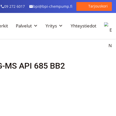
Tarjouskori
09 272 6017
bpi@bpi-chempump.fi
rkit
Palvelut
Yritys
Yhteystiedot
-MS API 685 BB2