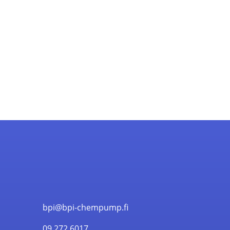
bpi@bpi-chempump.fi
09 272 6017