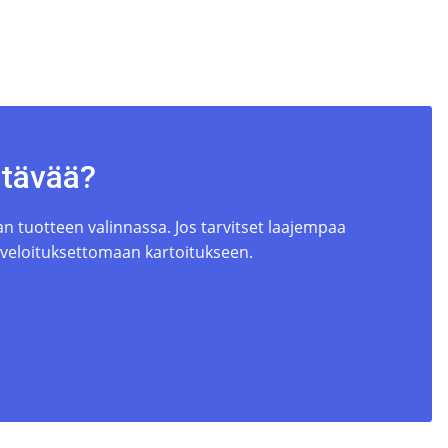
685 BB2 määrä
ttävää?
 tuotteen valinnassa. Jos tarvitset laajempaa
 veloituksettomaan kartoitukseen.