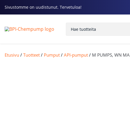
Sivustomme on uudistunut. Tervetuloa!
Etusivu
/
Tuotteet
/
Pumput
/
API-pumput
/
M PUMPS, WN MAG