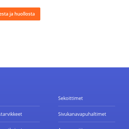
sta ja huollosta
t
Sekoittimet
starvikkeet
Sivukanavapuhaltimet