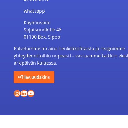
whatsapp
Käyntiosoite
Spjutsundintie 46
01190 Box, Sipoo
Palvelumme on aina henkilökohtaista ja reagoimme
yhteydenottoihin nopeasti – vastaamme kaikkiin vies
arkipäivän kuluessa.
Tilaa uutiskirje
✉
Instagram
LinkedIn
YouTube