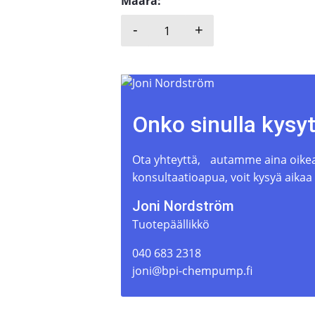
Määrä:
-
+
M PUMPS, WN MAG-MS API 
Onko sinulla kysy
Ota yhteyttä, autamme aina oikean
konsultaatioapua, voit kysyä aikaa
Joni Nordström
Tuotepäällikkö
040 683 2318
joni@bpi-chempump.fi