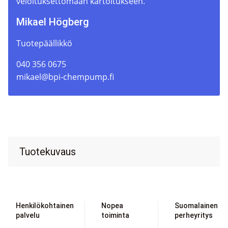
veloituksettomaan kartoitukseen.
Mikael Högberg
Tuotepäällikkö
040 356 0675
mikael@bpi-chempump.fi
Tuotekuvaus
Henkilökohtainen
Nopea
Suomalainen
palvelu
toiminta
perheyritys