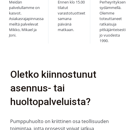
Meidän
Ennen klo 15.00
Perheyrityksen
palvelullamme on
tilatut
sydämmellä.
kasvot.
varastotuotteet
Olemme
Asiakasrajapinnassa
samana
toteuttaneet
meiltä palvelevat
päivänä
ratkaisuja
Mikko, Mikael ja
matkaan.
pitkäjänteisesti
Joni.
jo vuodesta
1990.
Oletko kiinnostunut
asennus- tai
huoltopalveluista?
Pumppuhuolto on kriittinen osa teollisuuden
toimintaa, jotta prosessit voivat jatkua