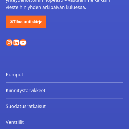
yhteydenottoihin nopeasti – vastaamme kaikkiin
viesteihin yhden arkipäivän kuluessa.
Tilaa uutiskirje
✉
Instagram
LinkedIn
YouTube
Pumput
Kiinnitystarvikkeet
Suodatusratkaisut
Venttiilit