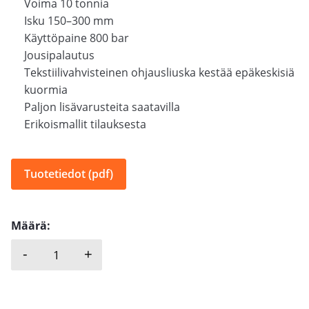
Voima 10 tonnia
Isku 150–300 mm
Käyttöpaine 800 bar
Jousipalautus
Tekstiilivahvisteinen ohjausliuska kestää epäkeskisiä
kuormia
Paljon lisävarusteita saatavilla
Erikoismallit tilauksesta
Tuotetiedot (pdf)
Määrä:
-
+
POWERTOOLS, TYÖNTÖSYLINTERI, CF määrä