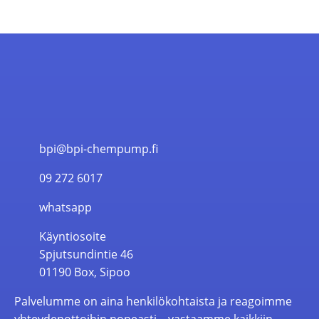
bpi@bpi-chempump.fi
09 272 6017
whatsapp
Käyntiosoite
Spjutsundintie 46
01190 Box, Sipoo
Palvelumme on aina henkilökohtaista ja reagoimme