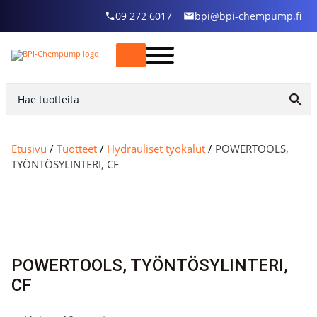
09 272 6017
bpi@bpi-chempump.fi
Etusivu
/
Tuotteet
/
Hydrauliset työkalut
/
POWERTOOLS,
TYÖNTÖSYLINTERI, CF
POWERTOOLS, TYÖNTÖSYLINTERI,
CF