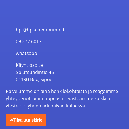
bpi@bpi-chempump.fi
09 272 6017
whatsapp
Käyntiosoite
Spjutsundintie 46
01190 Box, Sipoo
Palvelumme on aina henkilökohtaista ja reagoimme
yhteydenottoihin nopeasti – vastaamme kaikkiin
viesteihin yhden arkipäivän kuluessa.
Tilaa uutiskirje
✉