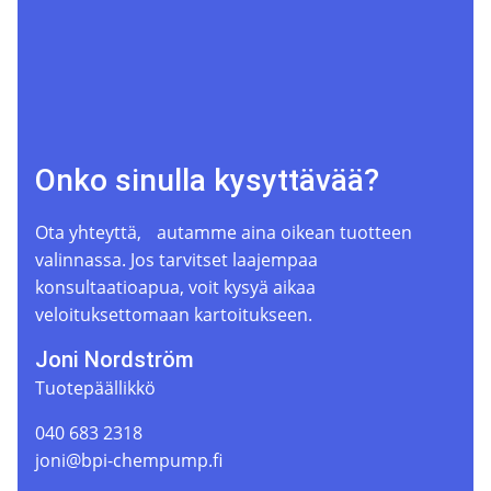
Onko sinulla kysyttävää?
Ota yhteyttä, autamme aina oikean tuotteen
valinnassa. Jos tarvitset laajempaa
konsultaatioapua, voit kysyä aikaa
veloituksettomaan kartoitukseen.
Joni Nordström
Tuotepäällikkö
040 683 2318
joni@bpi-chempump.fi