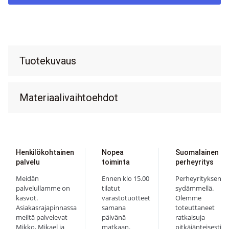
Tuotekuvaus
Materiaalivaihtoehdot
Henkilökohtainen
Nopea
Suomalainen
palvelu
toiminta
perheyritys
Meidän
Ennen klo 15.00
Perheyrityksen
palvelullamme on
tilatut
sydämmellä.
kasvot.
varastotuotteet
Olemme
Asiakasrajapinnassa
samana
toteuttaneet
meiltä palvelevat
päivänä
ratkaisuja
Mikko, Mikael ja
matkaan.
pitkäjänteisesti