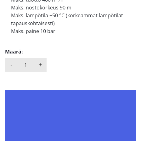
Maks. nostokorkeus 90 m
Maks. lämpötila +50 °C (korkeammat lämpötilat
tapauskohtaisesti)
Maks. paine 10 bar
Määrä:
-
+
SALVATORE ROBUSCHI, RNV määrä