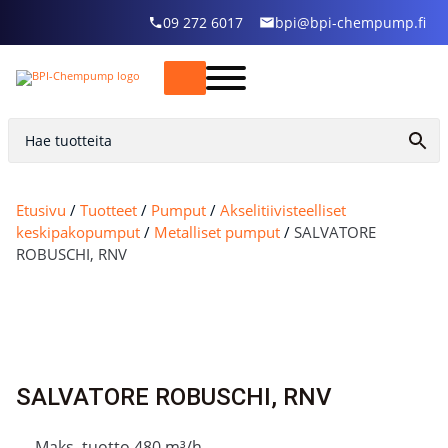
09 272 6017
bpi@bpi-chempump.fi
Etusivu
/
Tuotteet
/
Pumput
/
Akselitiivisteelliset
keskipakopumput
/
Metalliset pumput
/
SALVATORE
ROBUSCHI, RNV
SALVATORE ROBUSCHI, RNV
Maks. tuotto 480 m³/h