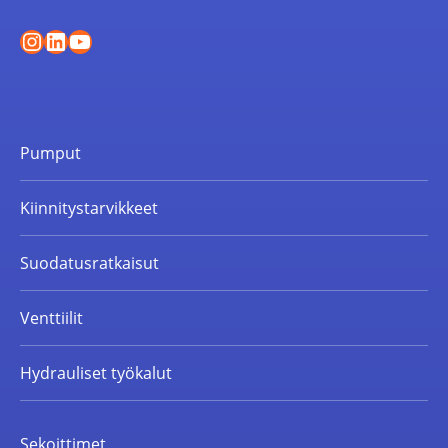
Instagram
LinkedIn
YouTube
Pumput
Kiinnitystarvikkeet
Suodatusratkaisut
Venttiilit
Hydrauliset työkalut
Sekoittimet