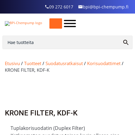
09 272 6017
bpi@bpi-chempump.fi
Etusivu
/
Tuotteet
/
Suodatusratkaisut
/
Korisuodattimet
/
KRONE FILTER, KDF-K
KRONE FILTER, KDF-K
Tuplakorisuodatin (Duplex Filter)