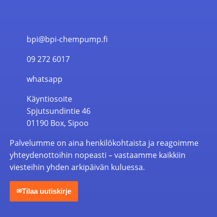
bpi@bpi-chempump.fi
09 272 6017
whatsapp
Käyntiosoite
Spjutsundintie 46
01190 Box, Sipoo
Palvelumme on aina henkilökohtaista ja reagoimme
yhteydenottoihin nopeasti – vastaamme kaikkiin
viesteihin yhden arkipäivän kuluessa.
Tilaa uutiskirje
✉