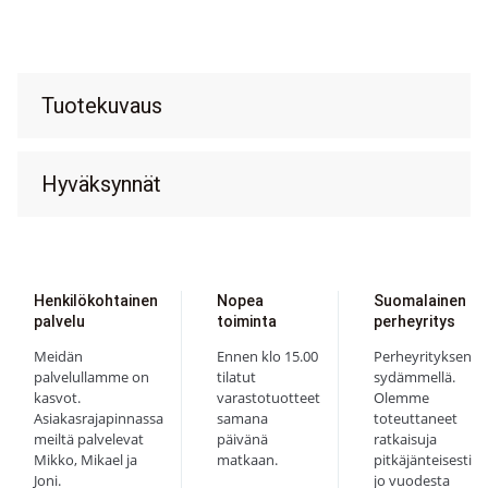
Tuotekuvaus
Hyväksynnät
Henkilökohtainen
Nopea
Suomalainen
palvelu
toiminta
perheyritys
Meidän
Ennen klo 15.00
Perheyrityksen
palvelullamme on
tilatut
sydämmellä.
kasvot.
varastotuotteet
Olemme
Asiakasrajapinnassa
samana
toteuttaneet
meiltä palvelevat
päivänä
ratkaisuja
Mikko, Mikael ja
matkaan.
pitkäjänteisesti
Joni.
jo vuodesta