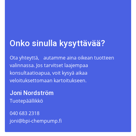
Onko sinulla kysyttävää?
Ota yhteyttä, autamme aina oikean tuotteen
valinnassa. Jos tarvitset laajempaa
konsultaatioapua, voit kysyä aikaa
veloituksettomaan kartoitukseen.
Joni Nordström
Tuotepäällikkö
040 683 2318
joni@bpi-chempump.fi