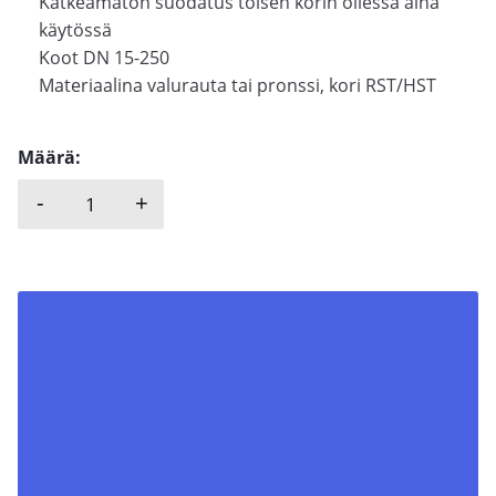
Katkeamaton suodatus toisen korin ollessa aina
käytössä
Koot DN 15-250
Materiaalina valurauta tai pronssi, kori RST/HST
Määrä:
-
+
KRONE FILTER, KDF-K määrä