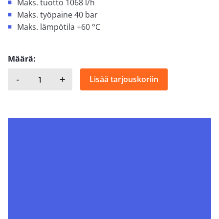
Maks. tuotto 1068 l/h
Maks. työpaine 40 bar
Maks. lämpötila +60 °C
Määrä:
-
+
Lisää tarjouskoriin
DOSEURO, SR-SD määrä