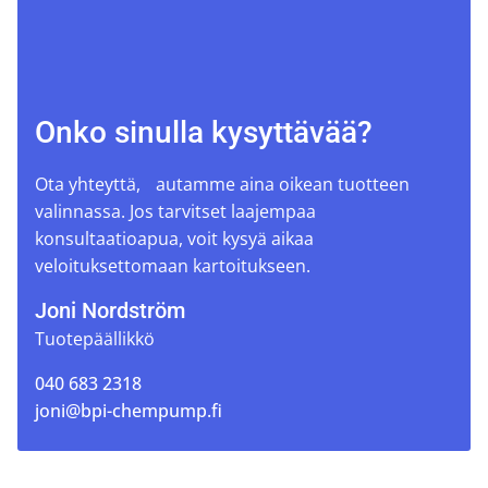
Onko sinulla kysyttävää?
Ota yhteyttä, autamme aina oikean tuotteen
valinnassa. Jos tarvitset laajempaa
konsultaatioapua, voit kysyä aikaa
veloituksettomaan kartoitukseen.
Joni Nordström
Tuotepäällikkö
040 683 2318
joni@bpi-chempump.fi