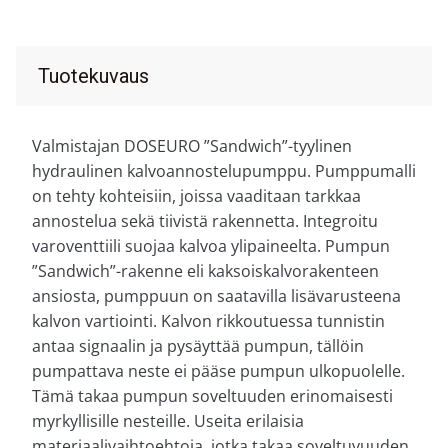
Tuotekuvaus
Valmistajan DOSEURO ”Sandwich”-tyylinen
hydraulinen kalvoannostelupumppu. Pumppumalli
on tehty kohteisiin, joissa vaaditaan tarkkaa
annostelua sekä tiivistä rakennetta. Integroitu
varoventtiili suojaa kalvoa ylipaineelta. Pumpun
”Sandwich”-rakenne eli kaksoiskalvorakenteen
ansiosta, pumppuun on saatavilla lisävarusteena
kalvon vartiointi. Kalvon rikkoutuessa tunnistin
antaa signaalin ja pysäyttää pumpun, tällöin
pumpattava neste ei pääse pumpun ulkopuolelle.
Tämä takaa pumpun soveltuuden erinomaisesti
myrkyllisille nesteille. Useita erilaisia
materiaalivaihtoehtoja, jotka takaa soveltuvuuden