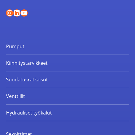
Instagram
LinkedIn
YouTube
Pumput
Kiinnitystarvikkeet
Suodatusratkaisut
Venttiilit
Hydrauliset työkalut
Sekoittimet