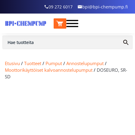
09 272 6017
bpi@bpi-chempump.fi
Etusivu
/
Tuotteet
/
Pumput
/
Annostelupumput
/
Moottorikäyttöiset kalvoannostelupumput
/
DOSEURO, SR-
SD