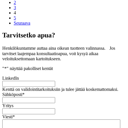
2
3
4
5
Seuraava
Tarvitsetko apua?
Henkilökuntamme auttaa aina oikean tuotteen valinnassa. Jos
tarvitset laajempaa konsultaatioapua, voit kysyä aikaa
veloituksettomaan kartoitukseen.
"
*
" näyttää pakolliset kentät
LinkedIn
Kenttä on validointitarkoituksiin ja tulee jättää koskemattomaksi.
Sähköposti
*
Yritys
Viesti
*