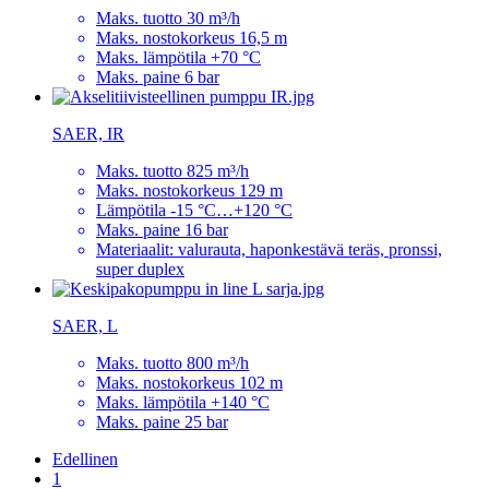
Maks. tuotto 30 m³/h
Maks. nostokorkeus 16,5 m
Maks. lämpötila +70 °C
Maks. paine 6 bar
SAER, IR
Maks. tuotto 825 m³/h
Maks. nostokorkeus 129 m
Lämpötila -15 °C…+120 °C
Maks. paine 16 bar
Materiaalit: valurauta, haponkestävä teräs, pronssi,
super duplex
SAER, L
Maks. tuotto 800 m³/h
Maks. nostokorkeus 102 m
Maks. lämpötila +140 °C
Maks. paine 25 bar
Edellinen
1