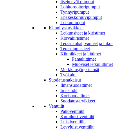
Itseimevät pumput
Lohkoroottoripumput
Tynnyripumput
Epäkeskoruuvipumput
Letkupumput
Kiinnitystarvikkeet
Letkunsiteet ja kiristimet
Korvakiristimet
Teräsnauhat, vanteet ja lukot
Teräsnippusiteet
Kiinnikkeet ja liittimet
Pantaliittimet
Muoviset letkuliittimet
Merkkausjärjestelmät
Työkalut
Suodatusratkaisut
Ilmansuodattimet
Imusihdit
Korisuodattimet
Suodatustarvikkeet
Venttiilit
Palloventtiilit
Kumiluistiventtiilit
Luistiventtiilit
Levyluistiventtiilit