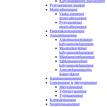
Kalvopumppujen lisävarusteet
Pystyasenteiset pumput
Monivaihepumput
Vaaka-asenteiset
monivaihepumput
Pystyasenteiset
monivaihepumput
Paineenkorotuspumput
Annostelupumput
Askelmoottoritoimiset
kalvoannostelupumput
Moottorikäyttöiset
kalvoannostelupumput
Mäntäannostelupumput
Sähkömagneettiset
kalvoannostelupumput
Annostelupumppujen
lisätarvikkeet
Hammasrataspumput
Uppopumput ja jätevesipumput
Jätevesipumput
Tyhjennyspumput
Työmaapumput
Kumisiipipumput
Nesterengaspumput