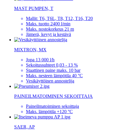
MAST PUMPEN, T
Mallit: T6, T6L, T8, T12, T16, T20
Maks. tuotto 2400 l/min
Maks. nostokorkeus 21 m
Jämerä, kevyt ja kestävä
MIXTRON, MX
Jopa 13 000 l/h
Sekoitussuhteet 0,03 - 13 %
Staattinen paine maks. 10 bar
Maks. nesteen lämpötila 40 °C
Vesikäyttöinen annostelija
PAINEILMATOIMINEN SEKOITTAJA
Paineilmatoiminen sekoittaja
Maks. lämpötila +120 °C
SAER, AP