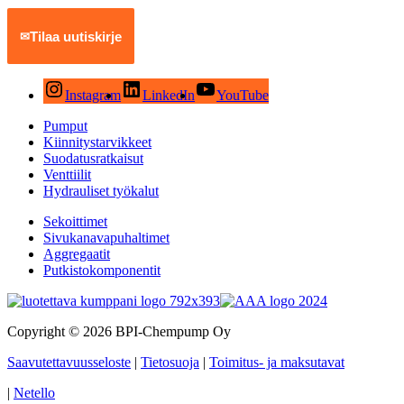
Tilaa uutiskirje
✉
Instagram
LinkedIn
YouTube
Pumput
Kiinnitystarvikkeet
Suodatusratkaisut
Venttiilit
Hydrauliset työkalut
Sekoittimet
Sivukanavapuhaltimet
Aggregaatit
Putkistokomponentit
Copyright © 2026 BPI-Chempump Oy
Saavutettavuusseloste
|
Tietosuoja
|
Toimitus- ja maksutavat
|
Netello