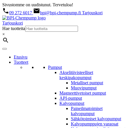
Sivustomme on uudistunut. Tervetuloa!
09 272 6017
bpi@bpi-chempump.fi
Tarjouskori
Tarjouskori
Hae tuotteita
×
Etusivu
Tuotteet
Pumput
Akselitiivisteelliset
keskipakopumput
Metalliset pumput
Muovipumput
Magneettivetoiset pumput
API-pumput
Kalvopumput
Paineilmatoimiset
kalvopumput
Sähkötoimiset kalvopumput
Kalvopumppujen varaosat