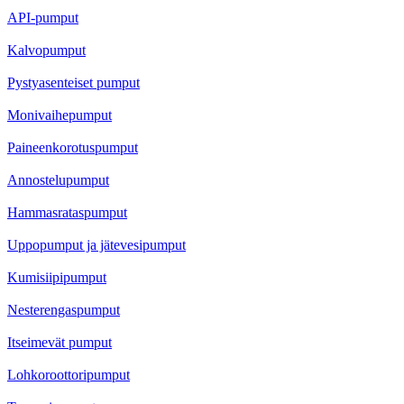
API-pumput
Kalvopumput
Pystyasenteiset pumput
Monivaihepumput
Paineenkorotuspumput
Annostelupumput
Hammasrataspumput
Uppopumput ja jätevesipumput
Kumisiipipumput
Nesterengaspumput
Itseimevät pumput
Lohkoroottoripumput