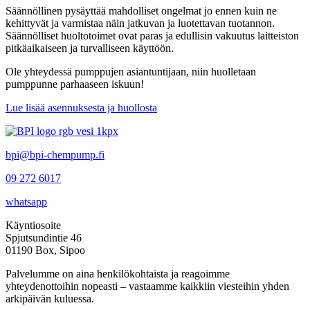
Säännöllinen pysäyttää mahdolliset ongelmat jo ennen kuin ne
kehittyvät ja varmistaa näin jatkuvan ja luotettavan tuotannon.
Säännölliset huoltotoimet ovat paras ja edullisin vakuutus laitteiston
pitkäaikaiseen ja turvalliseen käyttöön.
Ole yhteydessä pumppujen asiantuntijaan, niin huolletaan
pumppunne parhaaseen iskuun!
Lue lisää asennuksesta ja huollosta
bpi@bpi-chempump.fi
09 272 6017
whatsapp
Käyntiosoite
Spjutsundintie 46
01190 Box, Sipoo
Palvelumme on aina henkilökohtaista ja reagoimme
yhteydenottoihin nopeasti – vastaamme kaikkiin viesteihin yhden
arkipäivän kuluessa.