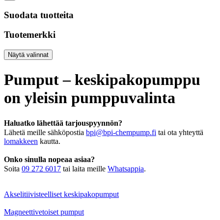
Suodata tuotteita
Tuotemerkki
Näytä valinnat
Pumput – keskipakopumppu
on yleisin pumppuvalinta
Haluatko lähettää tarjouspyynnön?
Lähetä meille sähköpostia
bpi@bpi-chempump.fi
tai ota yhteyttä
lomakkeen
kautta.
Onko sinulla nopeaa asiaa?
Soita
09 272 6017
tai laita meille
Whatsappia
.
Akselitiivisteelliset keskipakopumput
Magneettivetoiset pumput