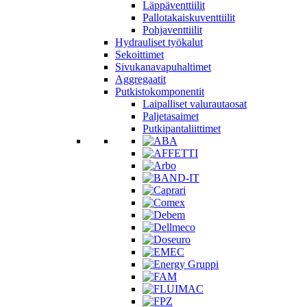
Läppäventtiilit
Pallotakaiskuventtiilit
Pohjaventtiilit
Hydrauliset työkalut
Sekoittimet
Sivukanavapuhaltimet
Aggregaatit
Putkistokomponentit
Laipalliset valurautaosat
Paljetasaimet
Putkipantaliittimet