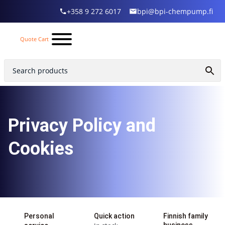
+358 9 272 6017
bpi@bpi-chempump.fi
Quote Cart
Privacy Policy and
Cookies
Personal
Quick action
Finnish family