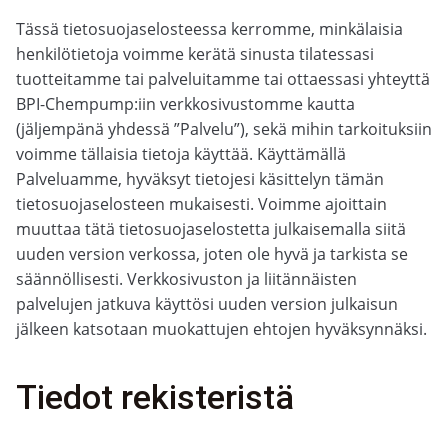
Tässä tietosuojaselosteessa kerromme, minkälaisia
henkilötietoja voimme kerätä sinusta tilatessasi
tuotteitamme tai palveluitamme tai ottaessasi yhteyttä
BPI-Chempump:iin verkkosivustomme kautta
(jäljempänä yhdessä ”Palvelu”), sekä mihin tarkoituksiin
voimme tällaisia tietoja käyttää. Käyttämällä
Palveluamme, hyväksyt tietojesi käsittelyn tämän
tietosuojaselosteen mukaisesti. Voimme ajoittain
muuttaa tätä tietosuojaselostetta julkaisemalla siitä
uuden version verkossa, joten ole hyvä ja tarkista se
säännöllisesti. Verkkosivuston ja liitännäisten
palvelujen jatkuva käyttösi uuden version julkaisun
jälkeen katsotaan muokattujen ehtojen hyväksynnäksi.
Tiedot rekisteristä