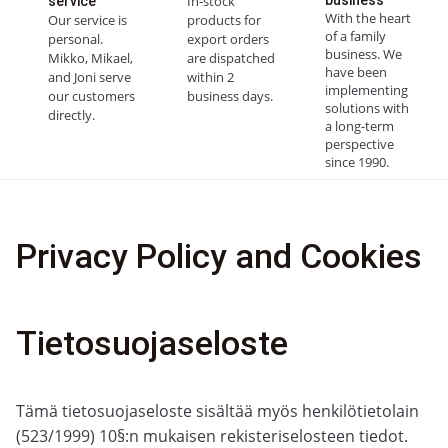
In-stock
business
service
With the heart
Our service is
products for
of a family
personal.
export orders
business. We
Mikko, Mikael,
are dispatched
have been
and Joni serve
within 2
implementing
our customers
business days.
solutions with
directly.
a long-term
perspective
since 1990.
Privacy Policy and Cookies
Tietosuojaseloste
Tämä tietosuojaseloste sisältää myös henkilötietolain
(523/1999) 10§:n mukaisen rekisteriselosteen tiedot.