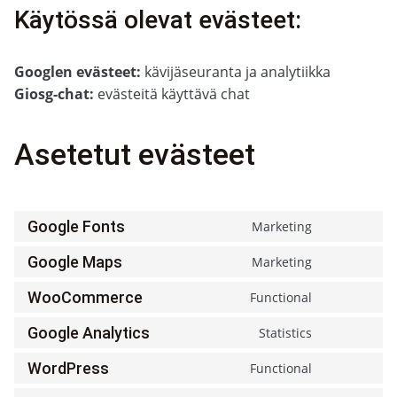
Käytössä olevat evästeet:
Googlen evästeet:
kävijäseuranta ja analytiikka
Giosg-chat:
evästeitä käyttävä chat
Asetetut evästeet
Google Fonts
Marketing
Consent
to
service
Google Maps
Marketing
Consent
google-
to
fonts
service
WooCommerce
Functional
Consent
google-
to
maps
service
Google Analytics
Statistics
Consent
woocomm
to
service
WordPress
Functional
Consent
google-
to
analytics