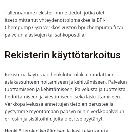
Tallennamme rekisteriimme tiedot, jotka olet
itsetoimittanut yhteydenottolomakkeella BPI-
Chempump Oy:n verkkosivuston bpi-chempump.fi tai
palvelun alasivujen tai sähköpostilla.
Rekisterin käyttötarkoitus
Rekisteriä käytetään henkilötietolakia noudattaen
asiakassuhteen hoitamiseen ja kehittämiseen, Palvelun
tuottamiseen ja kehittämiseen, Palvelusta ja tuotteista
tiedottamiseen ja viestimiseen, sekä laskuttamiseen.
Verkkopalvelussa annettujen tietojen perusteella
pystymme myöntämään pääsyn niihin verkkopalvelun
eri osiin ja sisältöihin, joita olet itse pyytänyt.
Henkilötietojen keräämisen ja käsittelyn kautta