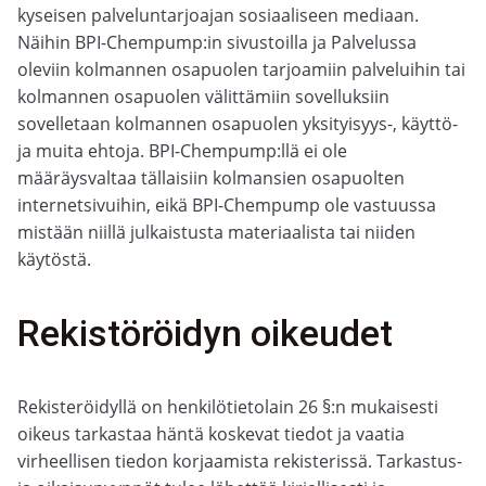
kyseisen palveluntarjoajan sosiaaliseen mediaan.
Näihin BPI-Chempump:in sivustoilla ja Palvelussa
oleviin kolmannen osapuolen tarjoamiin palveluihin tai
kolmannen osapuolen välittämiin sovelluksiin
sovelletaan kolmannen osapuolen yksityisyys-, käyttö-
ja muita ehtoja. BPI-Chempump:llä ei ole
määräysvaltaa tällaisiin kolmansien osapuolten
internetsivuihin, eikä BPI-Chempump ole vastuussa
mistään niillä julkaistusta materiaalista tai niiden
käytöstä.
Rekistöröidyn oikeudet
Rekisteröidyllä on henkilötietolain 26 §:n mukaisesti
oikeus tarkastaa häntä koskevat tiedot ja vaatia
virheellisen tiedon korjaamista rekisterissä. Tarkastus-