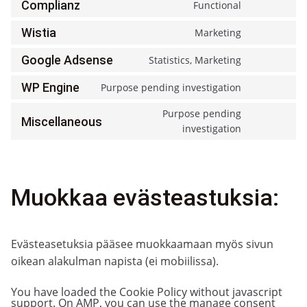
service
Complianz
Functional
Consent
wordpress
to
service
Wistia
Marketing
Consent
complianz
to
service
Google Adsense
Statistics, Marketing
Consent
wistia
to
service
WP Engine
Purpose pending investigation
Consent
google-
to
adsense
service
Purpose pending
Miscellaneous
wp-
Consent
investigation
engine
to
service
miscellan
Muokkaa evästeastuksia:
Evästeasetuksia pääsee muokkaamaan myös sivun
oikean alakulman napista (ei mobiilissa).
You have loaded the Cookie Policy without javascript
support. On AMP, you can use the manage consent