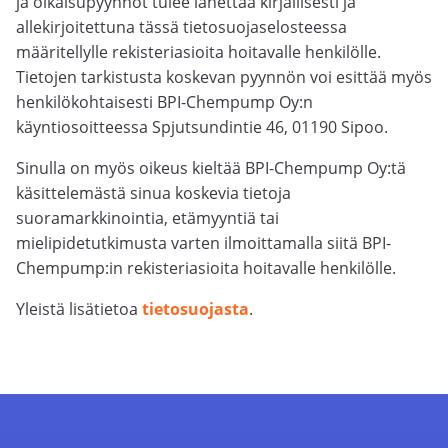
ja oikaisupyynnöt tulee lähettää kirjallisesti ja
allekirjoitettuna tässä tietosuojaselosteessa
määritellylle rekisteriasioita hoitavalle henkilölle.
Tietojen tarkistusta koskevan pyynnön voi esittää myös
henkilökohtaisesti BPI-Chempump Oy:n
käyntiosoitteessa Spjutsundintie 46, 01190 Sipoo.
Sinulla on myös oikeus kieltää BPI-Chempump Oy:tä
käsittelemästä sinua koskevia tietoja
suoramarkkinointia, etämyyntiä tai
mielipidetutkimusta varten ilmoittamalla siitä BPI-
Chempump:in rekisteriasioita hoitavalle henkilölle.
Yleistä lisätietoa
tietosuojasta
.